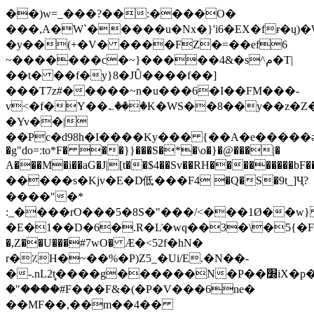
��)w=_���?��:����O�
���,A�W`�����u�Nx�}'i6�EX�fɍ�ų)�
�y��(+�V� ����FZ�=��ef6
~�������c�~}�����4&�s^م�T|
��t� ��f�y}8�JÛ����f��]
���T7z#�����~n�u���6�I��FM���-
v<�f�Y��؎���K�WS��8��y��z�Z��
�Yv��|
��Pc�d98h�I����Ky��� {��A�e�����ǝW!\�N6��qŅߛ�
�g"do=ːto*F� ��}}���S�*�\o�}�@���|�
A���M�i��aG�J|[t��$4��Sv��RH���������bF��
�����s�Kjv�E�D低���F4 �Q�S�9t_]Ҷ?
����"�*
:_����rO���5�8S�"���/<���1Ø��w
�E�1��D�6�.R�L͐�wq��3�\�5{�
�,Z��U���#7wO� Ӕ�<52f�hN�
r�٪H�~��%�P)Z5_�Ui/E.�N��-
�-.nL2t̻����g������N�P��׽iX�p�_ؗ"?
�"����#F���F&�(�P�V���6ne�
��MF��,��m��4��