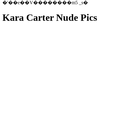
�'��e��V��������m5 _s�
Kara Carter Nude Pics